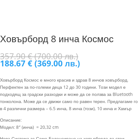
Ховърборд 8 инча Космос
Original
357.90
€
(700.00 лв.)
price
Текущата
188.67
€
(369.00 лв.)
was:
цена
357.90 €
е:
Ховърборд Космос е много красив и здрав 8 инчов ховърборд.
(700.00
188.67 €
Перфектен за по-големи деца 12 до 30 години. Този модел е
лв.).
(369.00
подходящ за градски разходки и може да се ползва за Bluetooth
лв.).
тонколона. Може да се движи само по равен терен. Предлагаме го
в 4 различни размера – 6.5 инча, 8 инча (този), 10 инча и Хамър
Описание:
Модел: 8″ (инча) = 20,32 cm
Нова Система за Само-Балансиране на ховърборда да стои