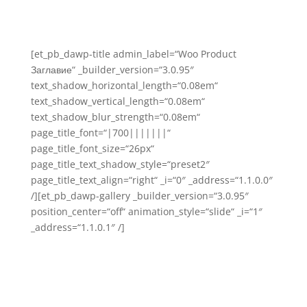
[et_pb_dawp-title admin_label=“Woo Product
Заглавие“ _builder_version=“3.0.95″
text_shadow_horizontal_length=“0.08em“
text_shadow_vertical_length=“0.08em“
text_shadow_blur_strength=“0.08em“
page_title_font=“|700|||||||“
page_title_font_size=“26px“
page_title_text_shadow_style=“preset2″
page_title_text_align=“right“ _i=“0″ _address=“1.1.0.0″
/][et_pb_dawp-gallery _builder_version=“3.0.95″
position_center=“off“ animation_style=“slide“ _i=“1″
_address=“1.1.0.1″ /]