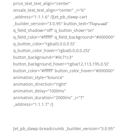
price_text_text_align=“center“
onsale_text_text_align=“center“ _i=“6″
_address=“1.1.1.6″ /][et_pb_dawp-cart
_builder_version=“3.0.95″ button_text=“Поръчай“
q_field_shadow=“off“ q_button_show=“on“
q_field_color=“#ffffff“ q_field_background=“#000000″
q_button_color=“rgba(0,0,0,0.5)“
q_button_color_hover=“rgba(0,0,0,0.25)“
button_background=“#0c71c3″
button_background_hover=“rgba(12,113,195,0.5)“
button_color=“#ffffff“ button_color_hover=“#000000″
animation_style=“bounce“
animation_direction=“right“
animation_delay=“1000ms“
animation_duration=“2000ms“ _i=“7″
_address=“1.1.1.7″ /]
[et_pb_dawp-breadcrumb _builder_version=“3.0.95″