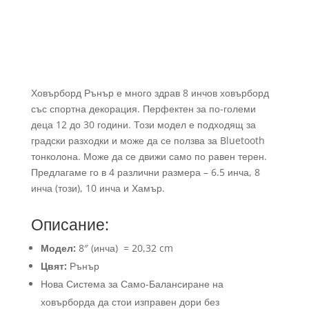
Ховърборд Рънър е много здрав 8 инчов ховърборд
със спортна декорация. Перфектен за по-големи
деца 12 до 30 години. Този модел е подходящ за
градски разходки и може да се ползва за Bluetooth
тонколона. Може да се движи само по равен терен.
Предлагаме го в 4 различни размера – 6.5 инча, 8
инча (този), 10 инча и Хамър.
Описание:
Модел:
8″ (инча) = 20,32 cm
Цвят:
Рънър
Нова Система за Само-Балансиране на
ховърборда да стои изправен дори без