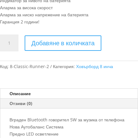
Индикатор за нивото на батерията
Аларма за висока скорост
Аларма за ниско напрежение на батерията
Гаранция 2 години!
количество
Добавяне в количката
за
Ховърборд
8
инча
Код:
8-Classic-Runner-2
Категория:
Ховърборд 8 инча
Космос
Описание
Отзиви (0)
Вграден Bluetooth говорител 5W за музика от телефона
Нова Аутобаланс Система
Предно LED осветление