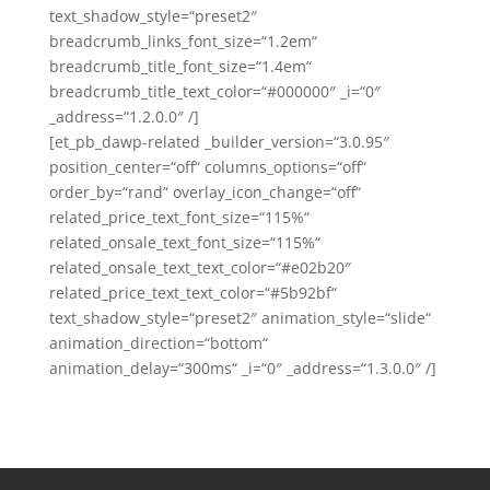
text_shadow_style=“preset2″
breadcrumb_links_font_size=“1.2em“
breadcrumb_title_font_size=“1.4em“
breadcrumb_title_text_color=“#000000″ _i=“0″
_address=“1.2.0.0″ /]
[et_pb_dawp-related _builder_version=“3.0.95″
position_center=“off“ columns_options=“off“
order_by=“rand“ overlay_icon_change=“off“
related_price_text_font_size=“115%“
related_onsale_text_font_size=“115%“
related_onsale_text_text_color=“#e02b20″
related_price_text_text_color=“#5b92bf“
text_shadow_style=“preset2″ animation_style=“slide“
animation_direction=“bottom“
animation_delay=“300ms“ _i=“0″ _address=“1.3.0.0″ /]