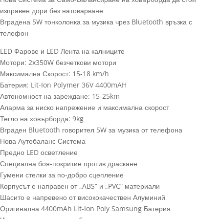
изправен дори без натоварване
Вградена 5W тонколонка за музика чрез Bluetooth връзка с
телефон
LED Фарове и LED Лента на калниците
Мотори: 2x350W безчеткови мотори
Максимална Скорост: 15-18 km/h
Батерия: Lit-Ion Polymer 36V 4400mAH
Автономност на зареждане: 15-25km
Аларма за ниско напрежение и максимална скорост
Тегло на ховърборда: 9kg
Вграден Bluetooth говорител 5W за музика от телефона
Нова Аутобаланс Система
Предно LED осветление
Специална боя-покритие против драскане
Гумени стелки за по-добро сцепление
Корпусът е направен от „ABS“ и „PVC“ материали
Шасито е напревено от висококачествен Алуминий
Оригинална 4400mAh Lit-Ion Poly Samsung Батерия