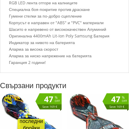
RGB LED лента отгоре на калниците
Специална боя-покритие против драскане
Гумени стелки за по-добро сцепление
Корпусът е направен от "ABS" и "PVC" материали
Шасито е напревено от висококачествен Алуминий
Оригинална 4400mAh Lit-Ion Poly Samsung Батерия
Индикатор за нивото на батерията
Аларма за висока скорост
Аларма за ниско напрежение на батерията
Гаранция 2 години!
Свързани продукти
47
47
%
%
OFF
OFF
Save 169 €
Save 169 €
последни
бройки