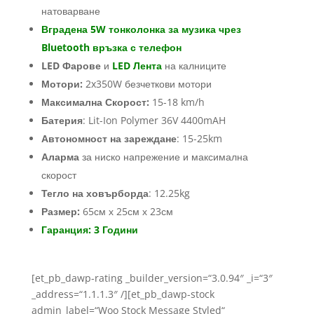
натоварване
Вградена 5W тонколонка за музика чрез
Bluetooth връзка с телефон
LED Фарове
и
LED Лента
на калниците
Мотори:
2x350W безчеткови мотори
Максимална Скорост:
15-18 km/h
Батерия
: Lit-Ion Polymer 36V 4400mAH
Автономност на зареждане
: 15-25km
Аларма
за ниско напрежение и максимална
скорост
Тегло на ховърборда
: 12.25kg
Размер:
65см х 25см х 23см
Гаранция: 3 Години
[et_pb_dawp-rating _builder_version=“3.0.94″ _i=“3″
_address=“1.1.1.3″ /][et_pb_dawp-stock
admin_label=“Woo Stock Message Styled“