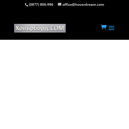
(0877) 806-996
office@hoverdream.com
Начална страница
/
Ховърборд 8 инча
/ Ховърборд 8 инча Космос

47
%
OFF
Save 169 €