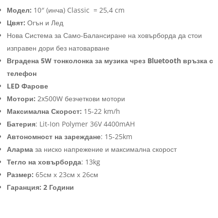
Модел:
10″ (инча) Classic = 25,4 cm
Цвят:
Огън и Лед
Нова Система за Само-Балансиране на ховърборда да стои
изправен дори без натоварване
Вградена 5W тонколонка за музика чрез Bluetooth връзка с
телефон
LED Фарове
Мотори:
2x500W безчеткови мотори
Максимална Скорост:
15-22 km/h
Батерия
: Lit-Ion Polymer 36V 4400mAH
Автономност на зареждане
: 15-25km
Аларма
за ниско напрежение и максимална скорост
Тегло на ховърборда
: 13kg
Размер:
65см х 23см х 26см
Гаранция: 2 Години