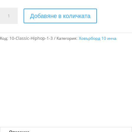
количество
Добавяне в количката
за
Ховърборд
10
инча
Код:
10-Classic-Hiphop-1-3
Категория:
Ховърборд 10 инча
Розов
Камуфлаж
Описание