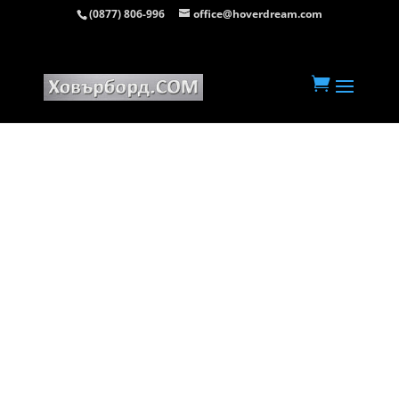
(0877) 806-996
office@hoverdream.com
Начална страница
/
Ховърборд 10 инча
/ Ховърборд 10 инча Розов

Камуфлаж