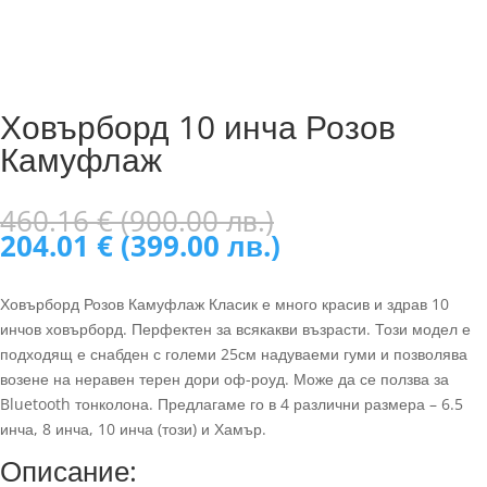
Ховърборд 10 инча Розов
Камуфлаж
Original
460.16
€
(900.00 лв.)
price
Текущата
204.01
€
(399.00 лв.)
was:
цена
460.16 €
е:
Ховърборд Розов Камуфлаж Класик е много красив и здрав 10
(900.00
204.01 €
инчов ховърборд. Перфектен за всякакви възрасти. Този модел е
лв.).
(399.00
подходящ е снабден с големи 25см надуваеми гуми и позволява
лв.).
возене на неравен терен дори оф-роуд. Може да се ползва за
Bluetooth тонколона. Предлагаме го в 4 различни размера – 6.5
инча, 8 инча, 10 инча (този) и Хамър.
Описание: