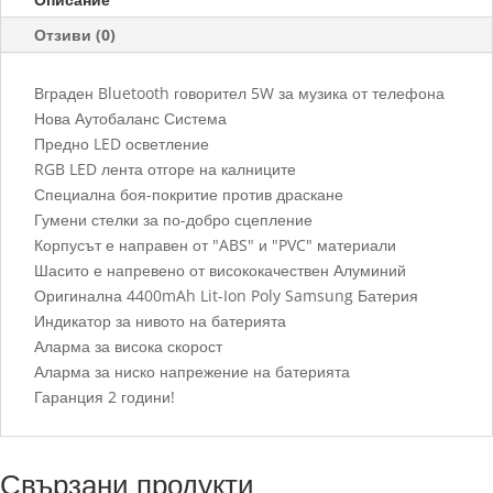
Отзиви (0)
Вграден Bluetooth говорител 5W за музика от телефона
Нова Аутобаланс Система
Предно LED осветление
RGB LED лента отгоре на калниците
Специална боя-покритие против драскане
Гумени стелки за по-добро сцепление
Корпусът е направен от "ABS" и "PVC" материали
Шасито е напревено от висококачествен Алуминий
Оригинална 4400mAh Lit-Ion Poly Samsung Батерия
Индикатор за нивото на батерията
Аларма за висока скорост
Аларма за ниско напрежение на батерията
Гаранция 2 години!
Свързани продукти