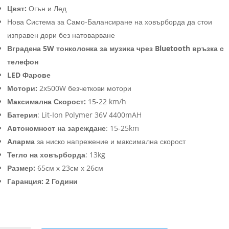
Цвят:
Огън и Лед
Нова Система за Само-Балансиране на ховърборда да стои
изправен дори без натоварване
Вградена 5W тонколонка за музика чрез Bluetooth връзка с
телефон
LED Фарове
Мотори:
2x500W безчеткови мотори
Максимална Скорост:
15-22 km/h
Батерия
: Lit-Ion Polymer 36V 4400mAH
Автономност на зареждане
: 15-25km
Аларма
за ниско напрежение и максимална скорост
Тегло на ховърборда
: 13kg
Размер:
65см х 23см х 26см
Гаранция: 2 Години