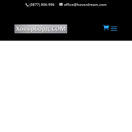
(0877) 806-996
office@hoverdream.com
Начална страница
/
Ховърборд 10 инча
/ Ховърборд 10 инча Огън

и Лед