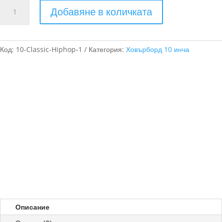
количество
Добавяне в количката
за
Ховърборд
10
инча
Код:
10-Classic-Hiphop-1
Категория:
Ховърборд 10 инча
Огън
и
Лед
Описание