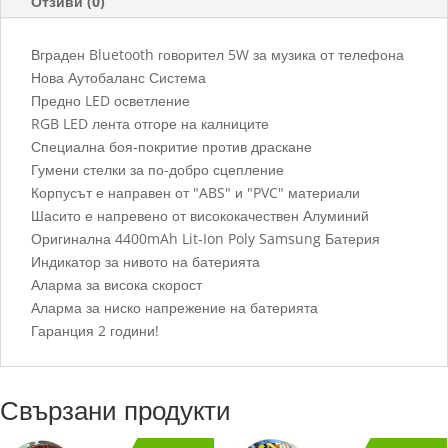
Отзиви (0)
Вграден Bluetooth говорител 5W за музика от телефона
Нова Аутобаланс Система
Предно LED осветление
RGB LED лента отгоре на калниците
Специална боя-покритие против драскане
Гумени стелки за по-добро сцепление
Корпусът е направен от "ABS" и "PVC" материали
Шасито е напревено от висококачествен Алуминий
Оригинална 4400mAh Lit-Ion Poly Samsung Батерия
Индикатор за нивото на батерията
Аларма за висока скорост
Аларма за ниско напрежение на батерията
Гаранция 2 години!
Свързани продукти