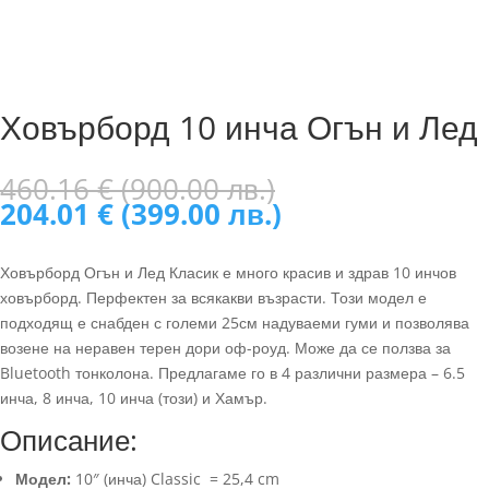
Ховърборд 10 инча Огън и Лед
Original
460.16
€
(900.00 лв.)
price
Текущата
204.01
€
(399.00 лв.)
was:
цена
460.16 €
е:
Ховърборд Огън и Лед Класик е много красив и здрав 10 инчов
(900.00
204.01 €
ховърборд. Перфектен за всякакви възрасти. Този модел е
лв.).
(399.00
подходящ е снабден с големи 25см надуваеми гуми и позволява
лв.).
возене на неравен терен дори оф-роуд. Може да се ползва за
Bluetooth тонколона. Предлагаме го в 4 различни размера – 6.5
инча, 8 инча, 10 инча (този) и Хамър.
Описание:
Модел:
10″ (инча) Classic = 25,4 cm