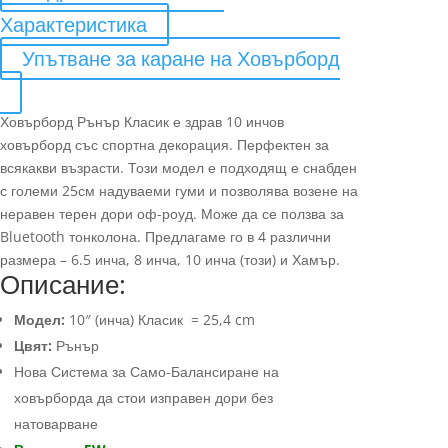
Характеристика
Упътване за каране на Ховърборд
Ховърборд Рънър Класик е здрав 10 инчов
ховърборд със спортна декорация. Перфектен за
всякакви възрасти. Този модел е подходящ е снабден
с големи 25см надуваеми гуми и позволява возене на
неравен терен дори оф-роуд. Може да се ползва за
Bluetooth тонколона. Предлагаме го в 4 различни
размера – 6.5 инча, 8 инча, 10 инча (този) и Хамър.
Описание:
Модел:
10″ (инча) Класик = 25,4 cm
Цвят:
Рънър
Нова Система за Само-Балансиране на
ховърборда да стои изправен дори без
натоварване