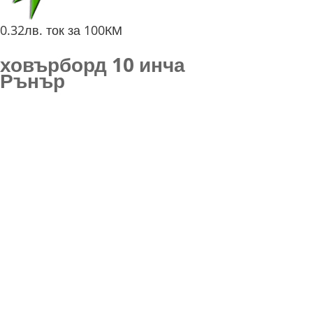
0.32лв. ток за 100КМ
ховърборд 10 инча
Рънър