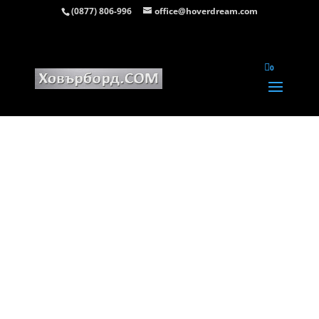
(0877) 806-996
office@hoverdream.com
Начало
/
Ховърборд 10 инча
/ ховърборд 10 инча Рънър

0