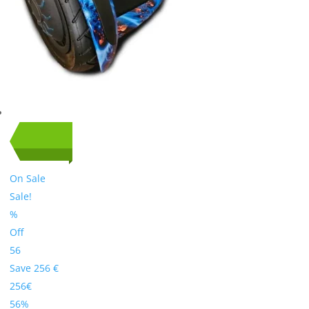
On Sale
Sale!
%
Off
56
Save 256 €
256€
56%