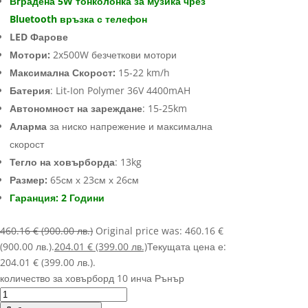
Вградена 5W тонколонка за музика чрез
Bluetooth връзка с телефон
LED Фарове
Мотори:
2x500W безчеткови мотори
Максимална Скорост:
15-22 km/h
Батерия
: Lit-Ion Polymer 36V 4400mAH
Автономност на зареждане
: 15-25km
Аларма
за ниско напрежение и максимална
скорост
Тегло на ховърборда
: 13kg
Размер:
65см х 23см х 26см
Гаранция: 2 Години
460.16
€
(900.00 лв.)
Original price was: 460.16 €
(900.00 лв.).
204.01
€
(399.00 лв.)
Текущата цена е:
204.01 € (399.00 лв.).
количество за ховърборд 10 инча Рънър