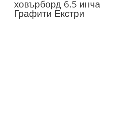
ховърборд 6.5 инча
Графити Екстри
47
%
OFF
Save 144 €