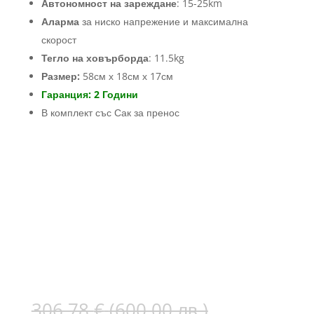
Автономност на зареждане
: 15-25km
Аларма
за ниско напрежение и максимална
скорост
Тегло на ховърборда
: 11.5kg
Размер:
58см х 18см х 17см
Гаранция: 2 Години
В комплект със Сак за пренос
Original
306.78
€
(600.00 лв.)