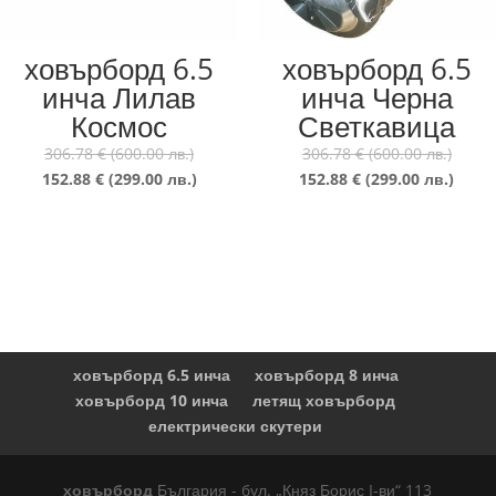
ховърборд 6.5
ховърборд 6.5
инча Лилав
инча Черна
Космос
Светкавица
Original
Origin
306.78
€
(600.00 лв.)
306.78
€
(600.00 лв.)
price
Текущата
price
Теку
152.88
€
(299.00 лв.)
152.88
€
(299.00 лв.)
was:
цена
was:
цена
306.78 €
е:
306.7
е:
(600.00
152.88 €
(600.
152.8
лв.).
(299.00
лв.).
(299.
лв.).
лв.).
ховърборд 6.5 инча
ховърборд 8 инча
ховърборд 10 инча
летящ ховърборд
електрически скутери
ховърборд
България - бул. „Княз Борис I-ви“ 113