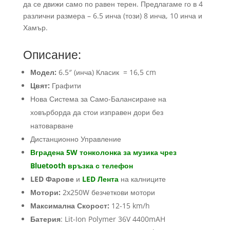
да се движи само по равен терен. Предлагаме го в 4
различни размера – 6.5 инча (този) 8 инча, 10 инча и
Хамър.
Описание:
Модел:
6.5″ (инча) Класик = 16,5 cm
Цвят:
Графити
Нова Система за Само-Балансиране на
ховърборда да стои изправен дори без
натоварване
Дистанционно Управление
Вградена 5W тонколонка за музика чрез
Bluetooth връзка с телефон
LED Фарове
и
LED Лента
на калниците
Мотори:
2x250W безчеткови мотори
Максимална Скорост:
12-15 km/h
Батерия
: Lit-Ion Polymer 36V 4400mAH