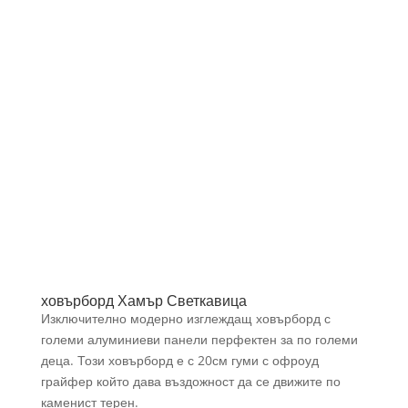
ховърборд Хамър Светкавица
Изключително модерно изглеждащ ховърборд с
големи алуминиеви панели перфектен за по големи
деца. Този ховърборд е с 20см гуми с офроуд
грайфер който дава въздожност да се движите по
каменист терен.