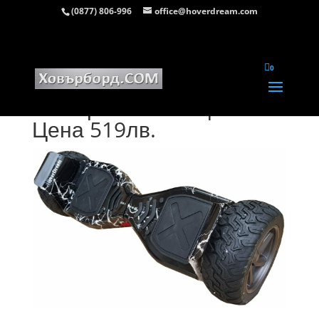
(0877) 806-996
office@hoverdream.com

0
Ховърборд 8.5 инча
Хамър Светкавица –
Цена 519лв.