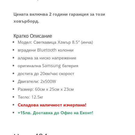
Цената включва 2 години гаранция за този
ховърборд.
Кратко Описание
Модел: Светкавица Хaмър 8.5″ (инча)
вградени Bluetooth колонки
аларма за ниско напрежение
оригинална Samsung батерия
достига до 20км/час скорост
Двигатели: 2х500W
Размер: 60см х 25см х 23см
Тегло: 12.5кг
Складова наличност изчерпана!
+15лв. Доставка до Офис на Еконт!