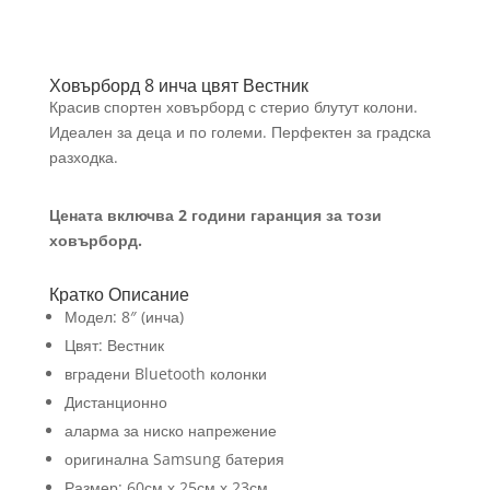
Ховърборд 8 инча цвят Вестник
Красив спортен ховърборд с стерио блутут колони.
Идеален за деца и по големи. Перфектен за градска
разходка.
Цената включва 2 години гаранция за този
ховърборд.
Кратко Описание
Модел: 8″ (инча)
Цвят: Вестник
вградени Bluetooth колонки
Дистанционно
аларма за ниско напрежение
оригинална Samsung батерия
Размер: 60см х 25см х 23см