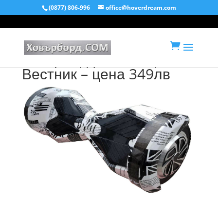
(0877) 806-996
office@hoverdream.com

ховърборд 8 инча цвят
Вестник – цена 349лв