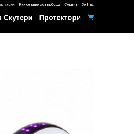
България
Как се кара ховърборд
Сервиз
За Нас
и Скутери
Протектори
