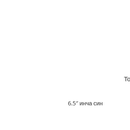
Т
6.5″ инча син