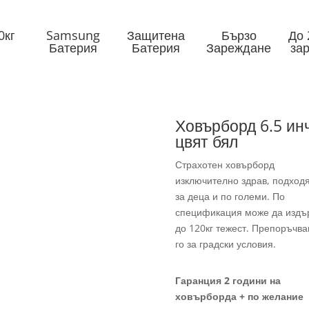
0кг
Samsung
Защитена
Бързо
До 
Батерия
Батерия
Зареждане
за
Ховърборд 6.5 ин
цвят бял
Страхотен ховърборд
изключително здрав, подход
за деца и по големи. По
спецификация може да издъ
до 120кг тежест. Препоръчв
го за градски условия.
Гаранция 2 години на
ховърборда + по желание