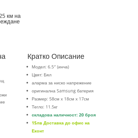
25 км на
реждане
ча
Кратко Описание
Модел: 6.5″ (инча)
Цвят: Бял
ящ
аларма за ниско напрежение
оригинална Samsung батерия
ржи
Размер: 58см х 18см х 17см
аме
Тегло: 11.5кг
складова наличност: 20 броя
15лв Доставка до офис на
Еконт