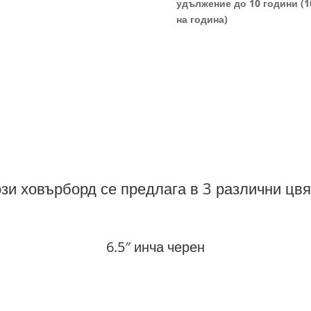
удължение до 10 години (
на година)
ози ховърборд се предлага в 3 различни цвя
6.5″ инча черен