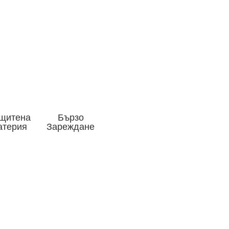
щитена
Бързо
атерия
Зареждане