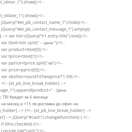
t_idmvr_1").show();<!--
_iddate_1").show();<!--
> jQuery("#et_pb_contact_name_1").hide();<!--
> jQuery("#et_pb_contact_message_1").empty();
--> var tstr=jQuery("h1.entry-title").text();<!--
ar ttext=tstr.split(" – цена ");<!--
 var product=ttext[0];<!--
var tprice=ttext[1];<!--
var pprice=tprice.split("лв");<!--
 var price=pprice[0];<!--
> var obshto=roundToTwo(price*1.09);<!--
 <!-- [et_pb_line_break_holder] -->
sage_1").append(product+" - Цена
 TBI Кредит за 6 месеца
на месец и +15 лв доставка до офис на
k_holder] --> }<!-- [et_pb_line_break_holder] -->
er] --> jQuery("#cash").change(function() { <!--
if (this.checked) {<!--
console.log("cash");<!--