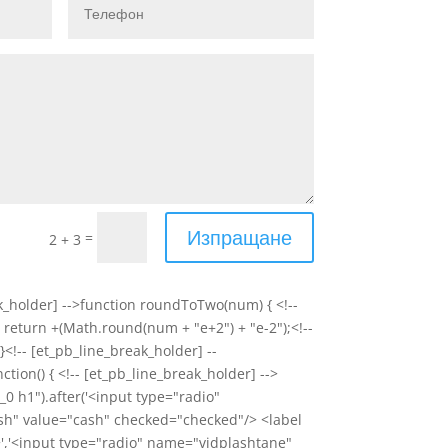
Изпращане
=
2 + 3
ak_holder] -->function roundToTwo(num) { <!--
 return +(Math.round(num + "e+2") + "e-2");<!--
}<!-- [et_pb_line_break_holder] --
ion() { <!-- [et_pb_line_break_holder] -->
0 h1").after('<input type="radio"
h" value="cash" checked="checked"/> <label
','<input type="radio" name="vidplashtane"