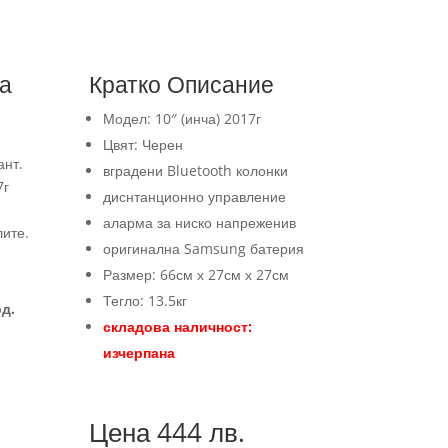
а
Кратко Описание
Модел: 10″ (инча) 2017г
Цвят: Черен
ант.
вградени Bluetooth колонки
7г
диснтанционно управление
аларма за ниско напреженив
ите.
оригинална Samsung батерия
Размер: 66см х 27см х 27см
Тегло: 13.5кг
д.
складова наличност:
изчерпана
Цена 444 лв.