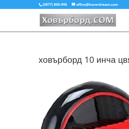
(0877) 806-996
office@hoverdream.com
ховърборд 10 инча цв