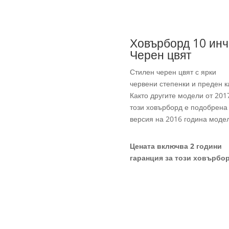
Ховърборд 10 инч
Черен цвят
Стилен черен цвят с ярки
червени степенки и преден к
Както другите модели от 201
този ховърборд е подобрена
версия на 2016 година модел
Цената включва 2 години
гаранция за този ховърбор