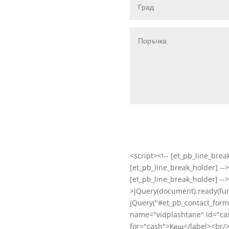
<script><!-- [et_pb_line_bre
[et_pb_line_break_holder] -->
[et_pb_line_break_holder] -->
>jQuery(document).ready(funct
jQuery("#et_pb_contact_form_
name="vidplashtane" id="cas
for="cash">Кеш</label><br/>