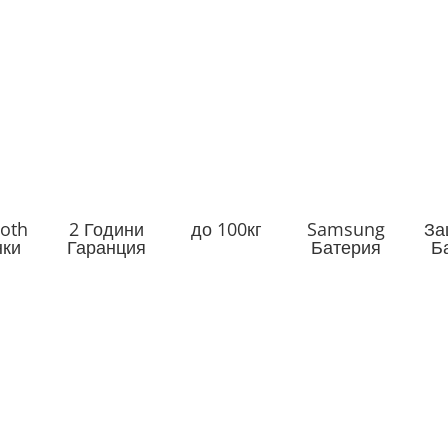
ooth
2 Години
до 100кг
Samsung
За
нки
Гаранция
Батерия
Б