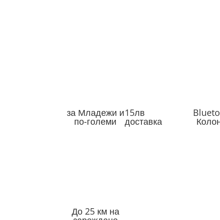
за Младежи и
15лв
Bluet
по-големи
доставка
Коло
До 25 км на