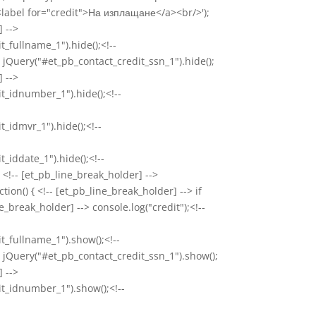
 <label for="credit">На изплащане</a><br/>');
 -->
_fullname_1").hide();<!--
 jQuery("#et_pb_contact_credit_ssn_1").hide();
 -->
t_idnumber_1").hide();<!--
_idmvr_1").hide();<!--
_iddate_1").hide();<!--
 <!-- [et_pb_line_break_holder] -->
ion() { <!-- [et_pb_line_break_holder] --> if
ne_break_holder] --> console.log("credit");<!--
t_fullname_1").show();<!--
> jQuery("#et_pb_contact_credit_ssn_1").show();
 -->
t_idnumber_1").show();<!--