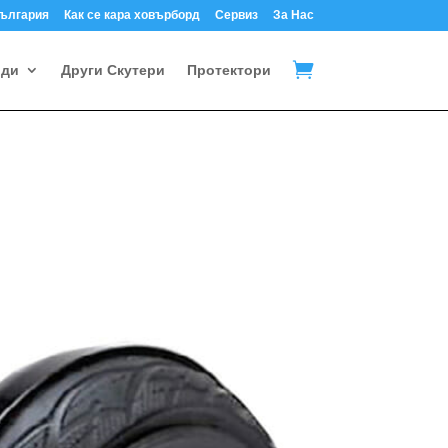
България
Как се кара ховърборд
Сервиз
За Нас

рди
Други Скутери
Протектори