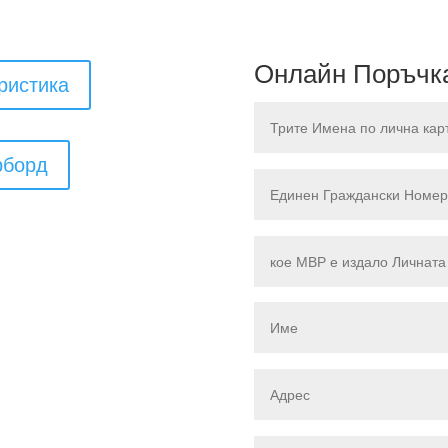
Онлайн Поръчка
ристика
рборд