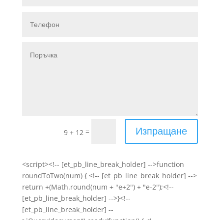
Изпращане
=
9 + 12
<script><!-- [et_pb_line_break_holder] -->function
roundToTwo(num) { <!-- [et_pb_line_break_holder] -->
return +(Math.round(num + "e+2") + "e-2");<!--
[et_pb_line_break_holder] -->}<!--
[et_pb_line_break_holder] --