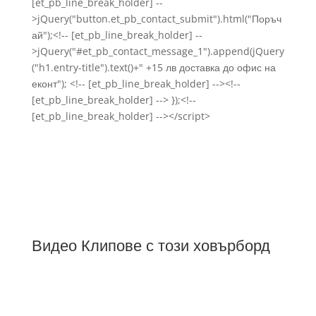
[et_pb_line_break_holder] --
>jQuery("button.et_pb_contact_submit").html("Поръч
ай");<!-- [et_pb_line_break_holder] --
>jQuery("#et_pb_contact_message_1").append(jQuery
("h1.entry-title").text()+" +15 лв доставка до офис на
еконт"); <!-- [et_pb_line_break_holder] --><!--
[et_pb_line_break_holder] --> });<!--
[et_pb_line_break_holder] --></script>
Видео Клипове с този ховърборд