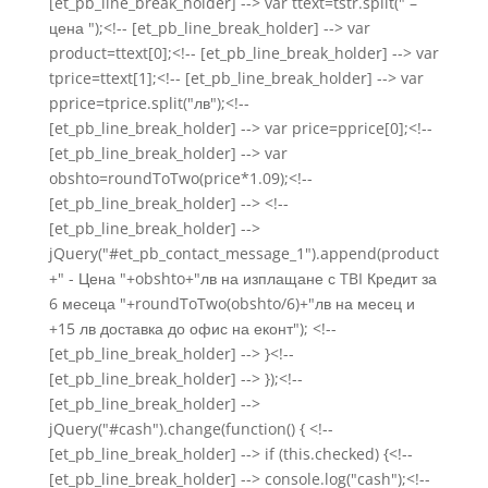
[et_pb_line_break_holder] --> var ttext=tstr.split(" –
цена ");<!-- [et_pb_line_break_holder] --> var
product=ttext[0];<!-- [et_pb_line_break_holder] --> var
tprice=ttext[1];<!-- [et_pb_line_break_holder] --> var
pprice=tprice.split("лв");<!--
[et_pb_line_break_holder] --> var price=pprice[0];<!--
[et_pb_line_break_holder] --> var
obshto=roundToTwo(price*1.09);<!--
[et_pb_line_break_holder] --> <!--
[et_pb_line_break_holder] -->
jQuery("#et_pb_contact_message_1").append(product
+" - Цена "+obshto+"лв на изплащане с TBI Кредит за
6 месеца "+roundToTwo(obshto/6)+"лв на месец и
+15 лв доставка до офис на еконт"); <!--
[et_pb_line_break_holder] --> }<!--
[et_pb_line_break_holder] --> });<!--
[et_pb_line_break_holder] -->
jQuery("#cash").change(function() { <!--
[et_pb_line_break_holder] --> if (this.checked) {<!--
[et_pb_line_break_holder] --> console.log("cash");<!--