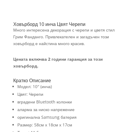
Ховърборд 10 инча Цвят Черепи
Много интересена декорация с черепи и цветя стил
Грим Фанданго. Привлекателен и загадъчен този
ховърборд е найстина много красив.
Цената включва 2 години гаранция за този
ховърборд.
Кратко Описание
Модел: 10″ (инча)
Цвят: Черепи
вградени Bluetooth колонки
аларма за ниско напрежение
оригинална Samsung батерия
Размер: 58см х 18см х 17см