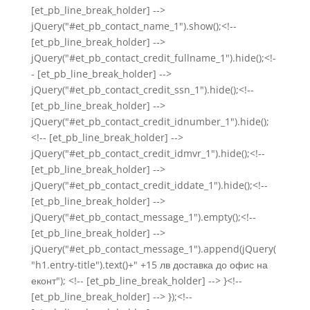
[et_pb_line_break_holder] -->
jQuery("#et_pb_contact_name_1").show();<!--
[et_pb_line_break_holder] -->
jQuery("#et_pb_contact_credit_fullname_1").hide();<!-
- [et_pb_line_break_holder] -->
jQuery("#et_pb_contact_credit_ssn_1").hide();<!--
[et_pb_line_break_holder] -->
jQuery("#et_pb_contact_credit_idnumber_1").hide();
<!-- [et_pb_line_break_holder] -->
jQuery("#et_pb_contact_credit_idmvr_1").hide();<!--
[et_pb_line_break_holder] -->
jQuery("#et_pb_contact_credit_iddate_1").hide();<!--
[et_pb_line_break_holder] -->
jQuery("#et_pb_contact_message_1").empty();<!--
[et_pb_line_break_holder] -->
jQuery("#et_pb_contact_message_1").append(jQuery(
"h1.entry-title").text()+" +15 лв доставка до офис на
еконт"); <!-- [et_pb_line_break_holder] --> }<!--
[et_pb_line_break_holder] --> });<!--