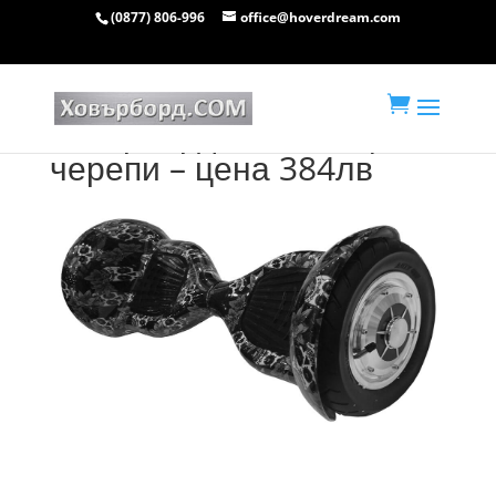
(0877) 806-996
office@hoverdream.com

ховърборд 10 инча цвят
черепи – цена 384лв