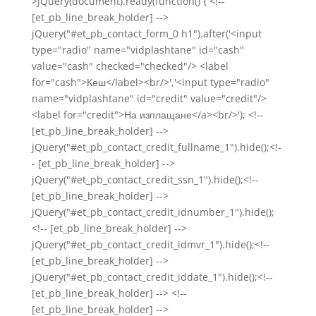
>jQuery(document).ready(function() { <!--
[et_pb_line_break_holder] -->
jQuery("#et_pb_contact_form_0 h1").after('<input
type="radio" name="vidplashtane" id="cash"
value="cash" checked="checked"/> <label
for="cash">Кеш</label><br/>','<input type="radio"
name="vidplashtane" id="credit" value="credit"/>
<label for="credit">На изплащане</a><br/>'); <!--
[et_pb_line_break_holder] -->
jQuery("#et_pb_contact_credit_fullname_1").hide();<!-
- [et_pb_line_break_holder] -->
jQuery("#et_pb_contact_credit_ssn_1").hide();<!--
[et_pb_line_break_holder] -->
jQuery("#et_pb_contact_credit_idnumber_1").hide();
<!-- [et_pb_line_break_holder] -->
jQuery("#et_pb_contact_credit_idmvr_1").hide();<!--
[et_pb_line_break_holder] -->
jQuery("#et_pb_contact_credit_iddate_1").hide();<!--
[et_pb_line_break_holder] --> <!--
[et_pb_line_break_holder] -->