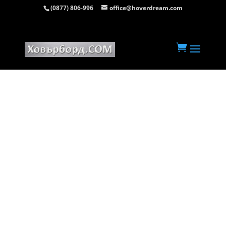
(0877) 806-996
office@hoverdream.com

Перфектно за
Bluetooth
Младежи
Тонколона