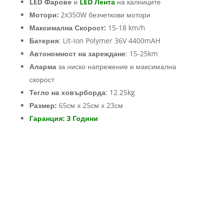
LED Фарове
и
LED Лента
на калниците
Мотори:
2x350W безчеткови мотори
Максимална Скорост:
15-18 km/h
Батерия
: Lit-Ion Polymer 36V 4400mAH
Автономност на зареждане
: 15-25km
Аларма
за ниско напрежение и максимална
скорост
Тегло на ховърборда
: 12.25kg
Размер:
65см х 25см х 23см
Гаранция: 3 Години