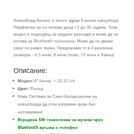
Ховърборд Космос е много здрав 8 инчов ховърборд.
Перфектен за по-големи деца 12 до 30 години. Този
модел е подходящ за градски разходки и може да се
ползва за Bluetooth тонколона. Може да се движи
само по равен терен. Предлагаме го в 4 различни
размера – 6.5 инча, 8 инча (този), 10 инча и Хамър.
Описание:
Модел:
8″ (инча) = 20,32 cm
Цвят:
Рънър
Нова Система за Само-Балансиране на
ховърборда да стои изправен дори без
натоварване
Вградена 5W тонколонка за музика чрез
Bluetooth връзка с телефон