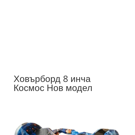
Бързо
0.32лв. ток
Зареждане
за 100КМ
Ховърборд 8 инча
Космос Нов модел