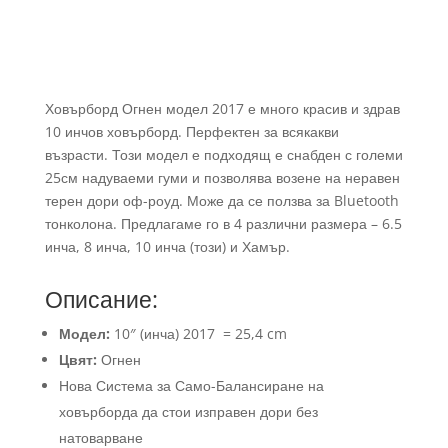
Ховърборд Огнен модел 2017 е много красив и здрав
10 инчов ховърборд. Перфектен за всякакви
възрасти. Този модел е подходящ е снабден с големи
25см надуваеми гуми и позволява возене на неравен
терен дори оф-роуд. Може да се ползва за Bluetooth
тонколона. Предлагаме го в 4 различни размера – 6.5
инча, 8 инча, 10 инча (този) и Хамър.
Описание:
Модел:
10″ (инча) 2017 = 25,4 cm
Цвят:
Огнен
Нова Система за Само-Балансиране на
ховърборда да стои изправен дори без
натоварване