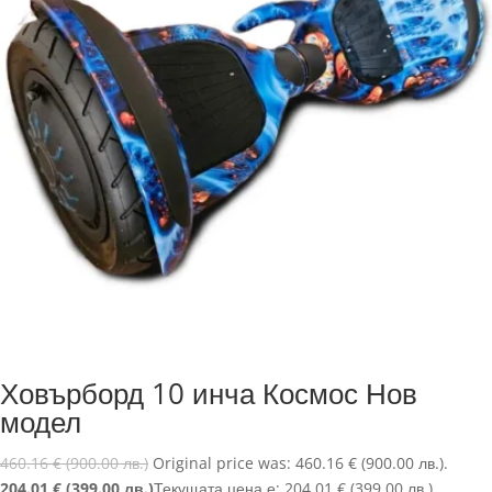
Ховърборд 10 инча Космос Нов
модел
460.16
€
(900.00 лв.)
Original price was: 460.16 € (900.00 лв.).
204.01
€
(399.00 лв.)
Текущата цена е: 204.01 € (399.00 лв.).