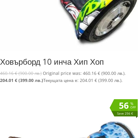
Ховърборд 10 инча Хип Хоп
460.16
€
(900.00 лв.)
Original price was: 460.16 € (900.00 лв.).
204.01
€
(399.00 лв.)
Текущата цена е: 204.01 € (399.00 лв.).
56
%
OFF
Save 256 €