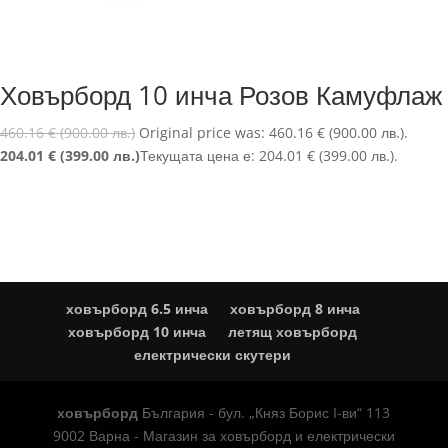
Ховърборд 10 инча Розов Камуфлаж
460.16
€
(900.00 лв.)
Original price was: 460.16 € (900.00 лв.).
204.01
€
(399.00 лв.)
Текущата цена е: 204.01 € (399.00 лв.).
ховърборд 6.5 инча
ховърборд 8 инча
ховърборд 10 инча
летящ ховърборд
електрически скутери
ховърборд
България - бул. „Княз Борис I-ви“ 113
9002 Варна - Магазин за ховърборд и електрически