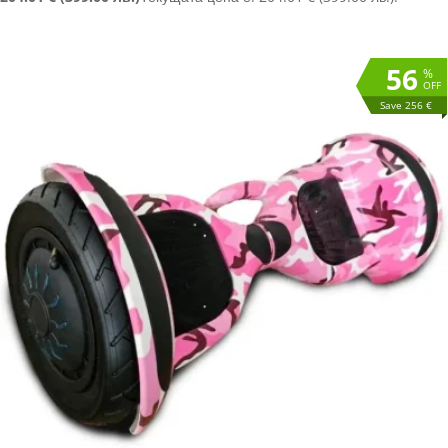
56
%
OFF
Save 256 €