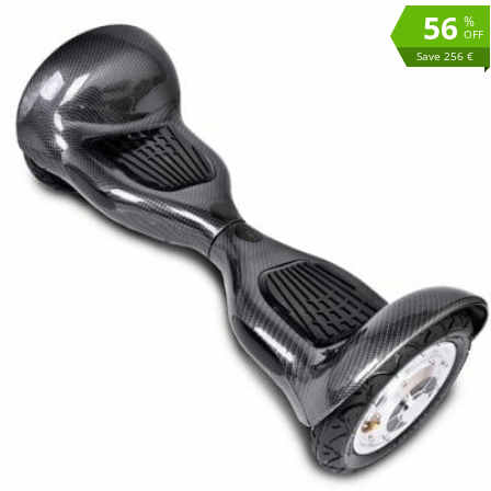
56
%
OFF
Save 256 €