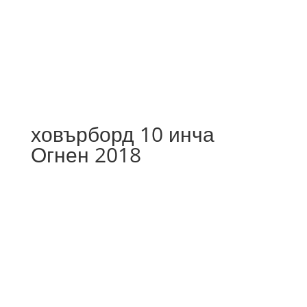
Бързо
0.32лв. ток
Зареждане
за 100КМ
ховърборд 10 инча
Огнен 2018
56
%
OFF
Save 256 €
РАЗПРОДАДЕНО