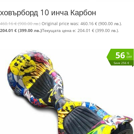
ховърборд 10 инча Карбон
460.16
€
(900.00 лв.)
Original price was: 460.16 € (900.00 лв.).
204.01
€
(399.00 лв.)
Текущата цена е: 204.01 € (399.00 лв.).
56
%
OFF
Save 256 €