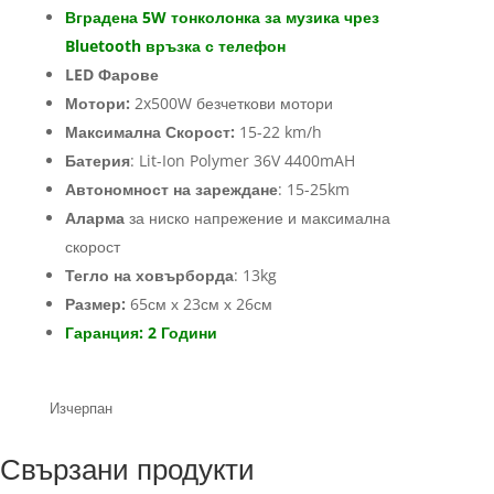
Вградена 5W тонколонка за музика чрез
Bluetooth връзка с телефон
LED Фарове
Мотори:
2x500W безчеткови мотори
Максимална Скорост:
15-22 km/h
Батерия
: Lit-Ion Polymer 36V 4400mAH
Автономност на зареждане
: 15-25km
Аларма
за ниско напрежение и максимална
скорост
Тегло на ховърборда
: 13kg
Размер:
65см х 23см х 26см
Гаранция: 2 Години
Изчерпан
Свързани продукти